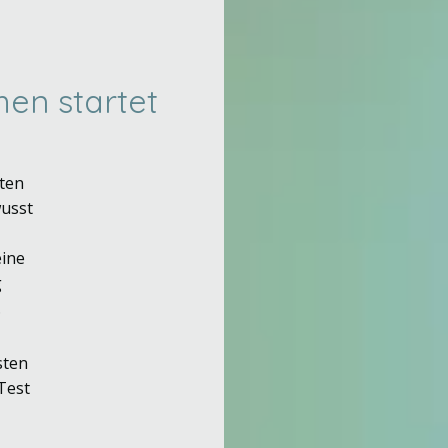
en startet
äten
wusst
eine
g
.
sten
Test